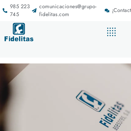
985 223
comunicaciones@grupo-
¡Contact
745
fidelitas.com
Fiscal y contable
Área privada